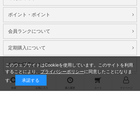
ポイント・ポイント
会員ランクについて
定期購入について
お得な特典について
このウェブサイトはCookieを使用しています。このサイトを利用
することにより、
プライバシーポリシー
に同意したことになりま
す。
承諾する
お問い合わせ
検索
お気に入り
購入履歴
カート
マイページ
会社概要
プライバシーポリシー
特定商取引法に基づく表記