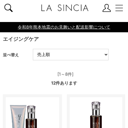
共通ヘッダー
令和8年熊本地震のお見舞いと配送影響について
エイジングケア
並べ替え
[1～8件]
12
件あります