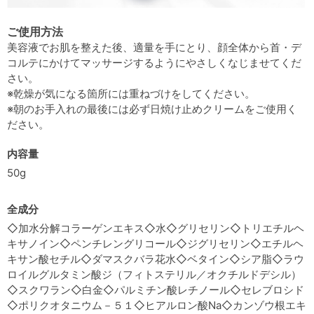
ご使用方法
美容液でお肌を整えた後、適量を手にとり、顔全体から首・デ
コルテにかけてマッサージするようにやさしくなじませてくだ
さい。
※乾燥が気になる箇所には重ねづけをしてください。
※朝のお手入れの最後には必ず日焼け止めクリームをご使用く
ださい。
内容量
50g
全成分
◇加水分解コラーゲンエキス◇水◇グリセリン◇トリエチルヘ
キサノイン◇ペンチレングリコール◇ジグリセリン◇エチルヘ
キサン酸セチル◇ダマスクバラ花水◇ベタイン◇シア脂◇ラウ
ロイルグルタミン酸ジ（フィトステリル／オクチルドデシル）
◇スクワラン◇白金◇パルミチン酸レチノール◇セレブロシド
◇ポリクオタニウム－５１◇ヒアルロン酸Na◇カンゾウ根エキ