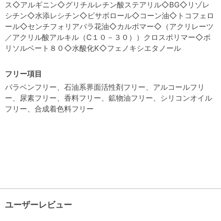
ス◇アルギニン◇グリチルレチン酸ステアリル◇BG◇リゾレ
シチン◇水添レシチン◇ビサボロール◇コーン油◇トコフェロ
ール◇センチフォリアバラ花油◇カルボマー◇（アクリレーツ
／アクリル酸アルキル（C１０－３０））クロスポリマー◇ポ
リソルベート８０◇水酸化K◇フェノキシエタノール
フリー項目
パラベンフリー、石油系界面活性剤フリー、アルコールフリ
ー、尿素フリー、香料フリー、鉱物油フリー、シリコンオイル
フリー、合成着色料フリー
ユーザーレビュー