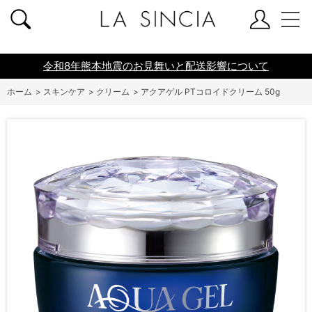
共通ヘッダー
令和8年熊本地震のお見舞いと配送影響について
ホーム
>
スキンケア
>
クリーム
>
アクアゲル PTコロイドクリーム 50g