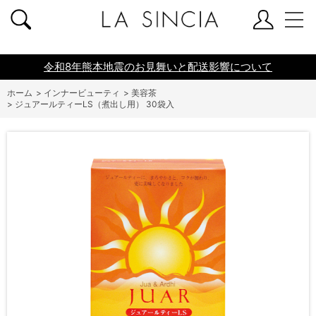
共通ヘッダー
令和8年熊本地震のお見舞いと配送影響について
ホーム
>
インナービューティ
>
美容茶
>
ジュアールティーLS（煮出し用） 30袋入