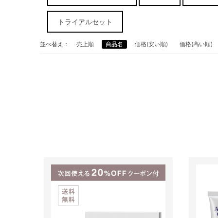
トライアルセット
並べ替え：
売上順
商品名
価格(安い順)
価格(高い順)