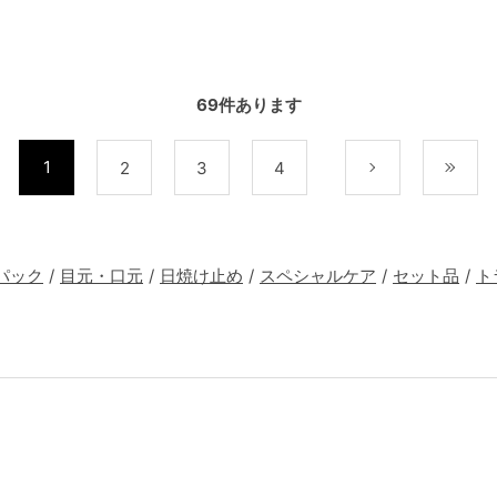
69
件あります
1
2
3
4
次
最
パック
/
目元・口元
/
日焼け止め
/
スペシャルケア
/
セット品
/
ト