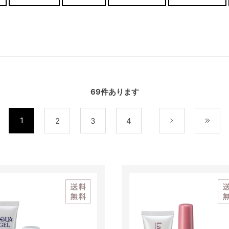
69
件あります
1
2
3
4
次
最