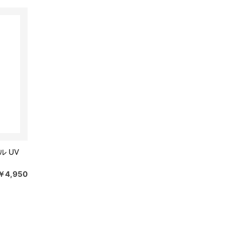
ル UV
￥4,950