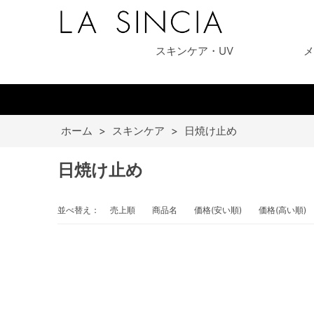
スキンケア・UV
メ
ホーム
>
スキンケア
>
日焼け止め
日焼け止め
並べ替え：
売上順
商品名
価格(安い順)
価格(高い順)