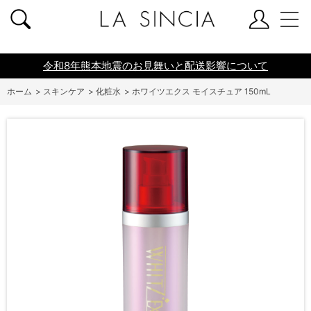
共通ヘッダー
令和8年熊本地震のお見舞いと配送影響について
ホーム
>
スキンケア
>
化粧水
>
ホワイツエクス モイスチュア 150mL