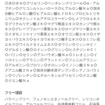
◇水◇ＢＧ◇グリセリン◇ペンチレングリコール◇α－アル
ブチン◇グリコシルトレハロース◇ヒアルロン酸Ｎａ◇加水
分解ヒアルロン酸◇ヒアルロン酸ヒドロキシプロピルトリモ
ニウム◇サクシノイルアテロコラーゲン◇ヒメフウロエキス
◇グリチルリチン酸２Ｋ◇マグワ根皮エキス◇カンゾウ根エ
キス◇グレープフルーツ果実エキス◇ローズマリー葉エキス
◇クダモノトケイソウ果実エキス◇オウゴン根エキス◇イザ
ヨイバラエキス◇セイヨウオオバコ種子エキス◇カミツレ花
エキス◇ワイルドタイムエキス◇タウリン◇リシンＨＣｌ
◇グルタミン酸◇ロイシン◇グリシン◇ヒスチジンＨＣｌ
◇バリン◇セリン◇アスパラギン酸Ｎａ◇トレオニン◇イ
ソロイシン◇アラニン◇アラントイン◇フェニルアラニン
◇アルギニン◇プロリン◇チロシン◇イノシン酸２Ｎａ◇
グアニル酸２Ｎａ◇加水分解水添デンプン◇シアノコバラミ
ン◇リゾレシチン◇エチルヘキシルグリセリン◇クエン酸
◇クエン酸Ｎａ
フリー項目
パラベンフリー、フェノキシエタノールフリー、シリコンオ
イルフリー、アルコールフリー、合成着色料フリー、石油系