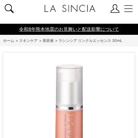
共通ヘッダー
令和8年熊本地震のお見舞いと配送影響について
ホーム
>
スキンケア
>
美容液
>
ラシンシア リンクルエッセンス 30mL