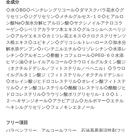
全成分
◇水◇BG◇ペンチレングリコール◇ダマスクバラ花水◇グ
リセリン◇ジグリセリン◇メチルグルセス-１０◇ヒアルロ
ン酸Na◇加水分解ヒアルロン酸◇サクシノイルアテロコラ
ーゲン◇シベリアカラマツ木エキス◇グルコシルヘスペリジ
ン◇アルゲエキス◇カミツレ花エキス◇クロクスクリサンツ
ス根エキス◇ユビキノン◇グリコシルトレハロース◇加水分
解水添デンプン◇パンテニルエチル◇リゾレシチン◇水添レ
シチン◇アルギニン◇酢酸トコフェロール◇PEG-６０水添
ヒマシ油◇オレイルアルコール◇ラウロイルグルタミン酸ジ
（オクチルドデシル／フィトステリル／ベヘニル）◇ラウロ
イルグルタミン酸ジ（フィトステリル／オクチルドデシル）
◇オレイン酸ジヒドロコレステリル◇オレイン酸フィトステ
リル◇ノナン酸コレステリル◇酪酸コレステリル◇酪酸ジヒ
ドロコレステリル◇ラウリン酸ポリグリセリル-１０◇１，
２-ヘキサンジオール◇アラビアゴム◇カルボマー◇エチル
ヘキシルグリセリン◇フェノキシエタノール
フリー項目
パラベンフリー、アルコールフリー、石油系界面活性剤フリ