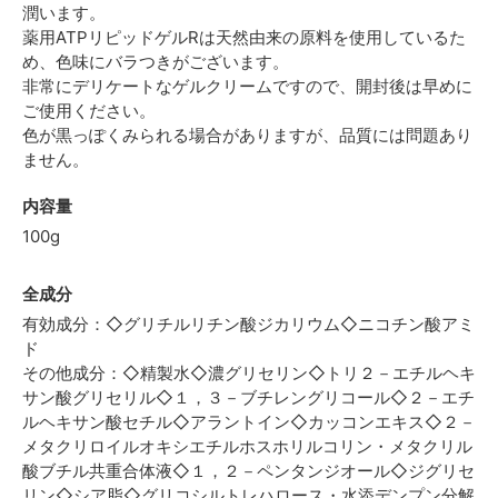
潤います。
薬用ATPリピッドゲルRは天然由来の原料を使用しているた
め、色味にバラつきがございます。
非常にデリケートなゲルクリームですので、開封後は早めに
ご使用ください。
色が黒っぽくみられる場合がありますが、品質には問題あり
ません。
内容量
100g
全成分
有効成分：◇グリチルリチン酸ジカリウム◇ニコチン酸アミ
ド
その他成分：◇精製水◇濃グリセリン◇トリ２－エチルヘキ
サン酸グリセリル◇１，３－ブチレングリコール◇２－エチ
ルヘキサン酸セチル◇アラントイン◇カッコンエキス◇２－
メタクリロイルオキシエチルホスホリルコリン・メタクリル
酸ブチル共重合体液◇１，２－ペンタンジオール◇ジグリセ
リン◇シア脂◇グリコシルトレハロース・水添デンプン分解