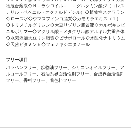
物混合溶液◇Ｎ－ラウロイル－Ｌ－グルタミン酸ジ（コレス
テリル・ベヘニル・オクチルドデシル）◇植物性スクワラン
◇ローズ水◇ウマスフィンゴ脂質◇カモミラエキス（１）
◇トリメチルグリシン◇大豆リゾリン脂質液◇カルボキシビ
ニルポリマー◇アクリル酸・メタクリル酸アルキル共重合体
◇水素添加大豆リン脂質◇ビサボロール◇水酸化ナトリウム
◇天然ビタミンＥ◇フェノキシエタノール
フリー項目
パラベンフリー、鉱物油フリー、シリコンオイルフリー、ア
ルコールフリー、石油系界面活性剤フリー、合成界面活性剤
フリー、香料フリー、着色料フリー