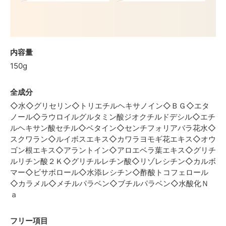
内容量
150g
全成分
◇水◇グリセリン◇トリエチルヘキサノイン◇ＢＧ◇エタ
ノール◇ラウロイルグルタミン酸ジオクチルドデシル◇エチ
ルヘキサン酸セチル◇ベタイン◇センチフォリアバラ花水◇
スクワラン◇ルイボスエキス◇カワラヨモギ花エキス◇オウ
ゴン根エキス◇アラントイン◇アロエベラ葉エキス◇グリチ
ルリチン酸２Ｋ◇グリチルレチン酸◇リゾレシチン◇カルボ
マー◇ビサボロール◇水添レシチン◇酢酸トコフェロール
◇カラメル◇メチルパラベン◇ブチルパラベン◇水酸化Ｎ
ａ
フリー項目