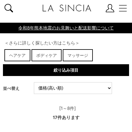
共通ヘッダー
令和8年熊本地震のお見舞いと配送影響について
＜さらに詳しく探したい方はこちら＞
ヘアケア
ボディケア
マッサージ
絞り込み項目
並べ替え
[1～8件]
17
件あります