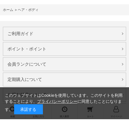
ホーム
>
ヘア・ボディ
ご利用ガイド
ポイント・ポイント
会員ランクについて
定期購入について
お得な特典について
このウェブサイトはCookieを使用しています。このサイトを利用
することにより、
プライバシーポリシー
に同意したことになりま
す。
承諾する
お問い合わせ
検索
お気に入り
購入履歴
カート
マイページ
会社概要